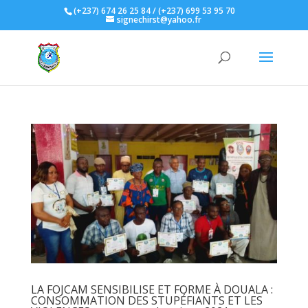
(+237) 674 26 25 84 / (+237) 699 53 95 70
signechirst@yahoo.fr
LA FOJCAM SENSIBILISE ET FORME À DOUALA :
CONSOMMATION DES STUPÉFIANTS ET LES