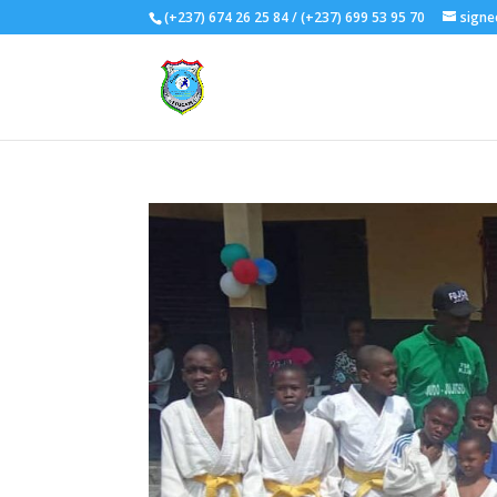
(+237) 674 26 25 84 / (+237) 699 53 95 70
signe