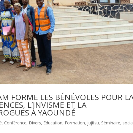
CAM FORME LES BÉNÉVOLES POUR L
NCES, L’INVISME ET LA
ROGUES À YAOUNDÉ
é
,
Conférence
,
Divers
,
Education
,
Formation
,
jujitsu
,
Séminaire
,
socia