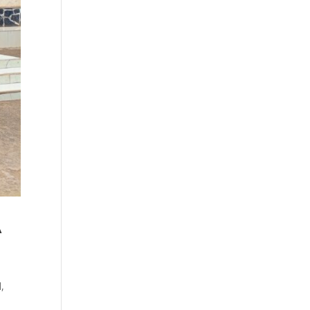
A
l
,