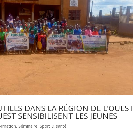
ILES DANS LA RÉGION DE L’OUEST
EST SENSIBILISENT LES JEUNES
ormation
,
Séminaire
,
Sport & santé