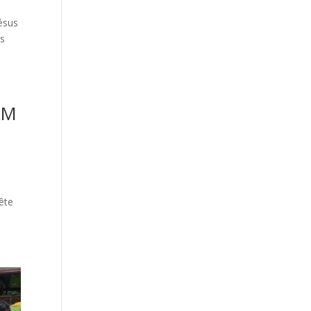
ésus
es
AM
ête