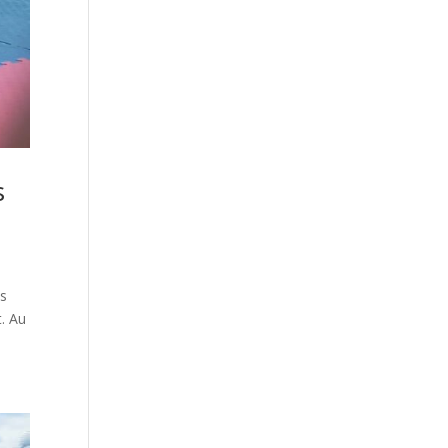
s
es
t. Au