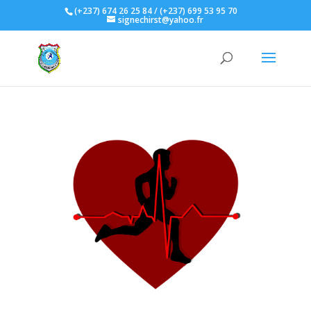
(+237) 674 26 25 84 / (+237) 699 53 95 70
signechirst@yahoo.fr