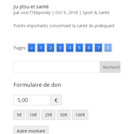
Ju-jitsu et santé
par
ussr71bbpondy
|
Oct 9, 2018
|
Sport & santé
Points importants concernant la santé du pratiquant
Pages:
«
1
2
3
4
5
6
7
8
Formulaire de don
€
5€
10€
25€
50€
100€
Autre montant