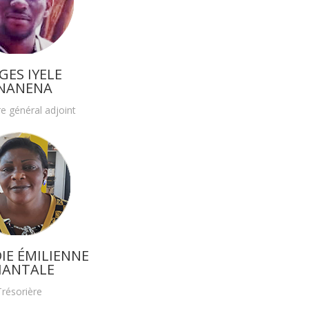
GES IYELE
NANENA
re général adjoint
IE ÉMILIENNE
HANTALE
Trésorière