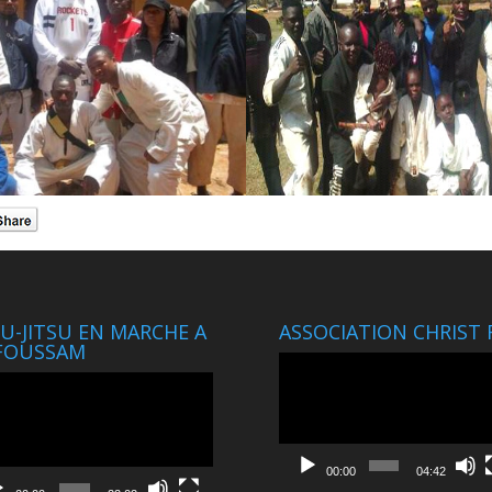
JU-JITSU EN MARCHE A
ASSOCIATION CHRIST 
FOUSSAM
Lecteur
eur
vidéo
o
00:00
04:42