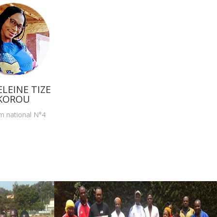
LEINE TIZE
KOROU
m national N°4