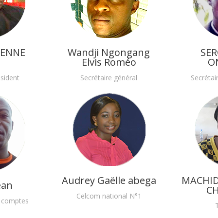
IENNE
Wandji Ngongang
SER
E
Elvis Roméo
O
sident
Secrétaire général
Secrétai
Audrey Gaëlle abega
MACHID
ean
C
Celcom national N°1
 comptes