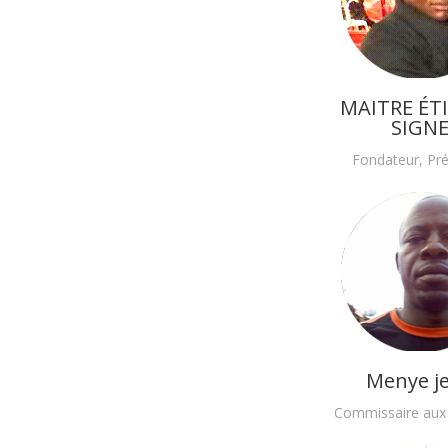
MAITRE ÉT
SIGN
Fondateur, Pré
Menye j
Commissaire aux