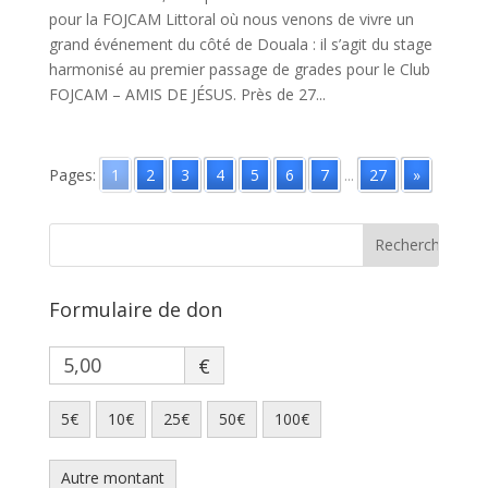
pour la FOJCAM Littoral où nous venons de vivre un
grand événement du côté de Douala : il s’agit du stage
harmonisé au premier passage de grades pour le Club
FOJCAM – AMIS DE JÉSUS. Près de 27...
Pages:
1
2
3
4
5
6
7
...
27
»
Formulaire de don
€
5€
10€
25€
50€
100€
Autre montant