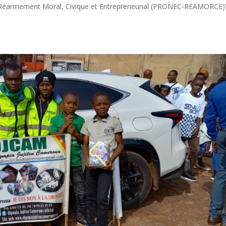
e Réarmement Moral, Civique et Entrepreneurial (PRONEC-REAMORCE)”