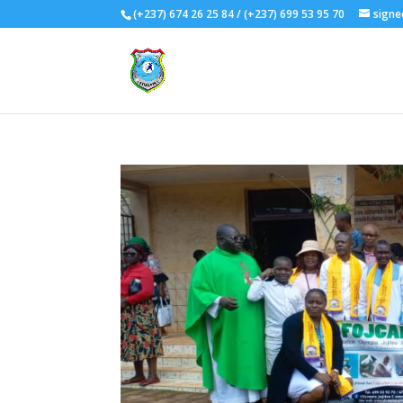
(+237) 674 26 25 84 / (+237) 699 53 95 70
signe