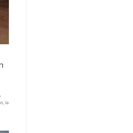
on
a
n, la