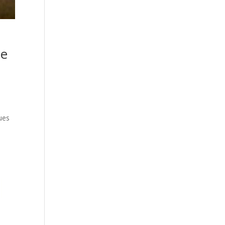
de
gues