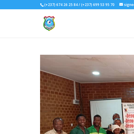
(+237) 674 26 25 84 / (+237) 699 53 95 70
signe