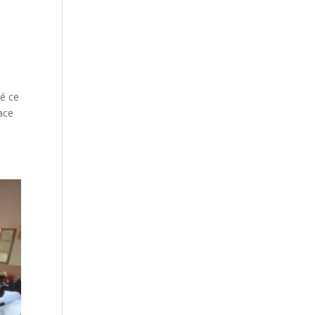
é ce
ace