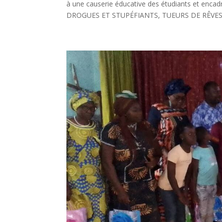
à une causerie éducative des étudiants et encad
DROGUES ET STUPÉFIANTS, TUEURS DE RÊVES 