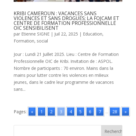
KRIBI CAMEROUN : VACANCES SANS
VIOLENCES ET SANS DROGUES; LA FOJCAM ET
CENTRE DE FORMATION PROFESSIONNELLE
OIC SENSIBILISENT
par
Etienne SIGNE
|
Juil 22, 2025
|
Education
,
Formation
,
social
Jour : Lundi 21 Juillet 2025. Lieu : Centre de Formation
Professionnelle OIC de Kribi. Invitation de : ASPOL.
Nombre de participants : 70 environ. Mains dans la
mains pour lutter contre les violences en milieux
jeunes, dans le cadre leur programme de vacances
sans...
Pages:
«
1
2
3
4
5
6
7
...
28
»