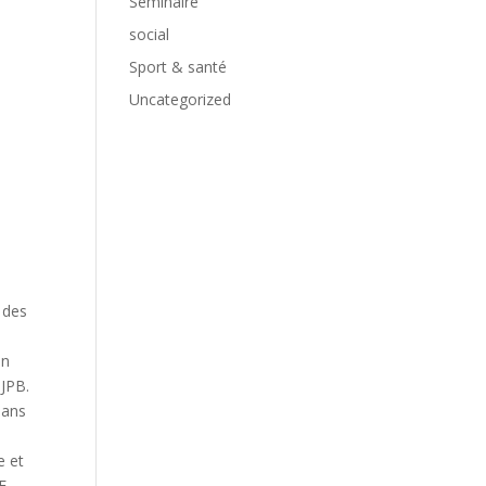
Séminaire
social
Sport & santé
Uncategorized
 des
a
an
DJPB.
dans
e et
E