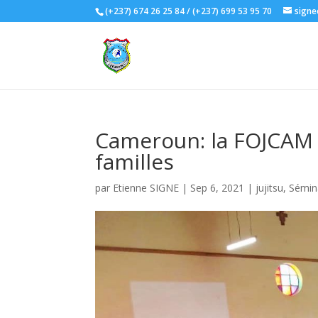
(+237) 674 26 25 84 / (+237) 699 53 95 70
signe
Cameroun: la FOJCAM e
familles
par
Etienne SIGNE
|
Sep 6, 2021
|
jujitsu
,
Sémin