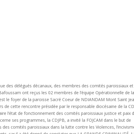
lle que des délégués décanaux, des membres des comités paroissiaux et
afoussam ont reçus les 02 membres de l’équipe Opérationnelle de l
’est le foyer de la paroisse Sacré Coeur de NDIANDAM Mont Saint Je
rs de cette rencontre présidée par le responsable diocésaine de la C
faire l’état de fonctionnement des comités paroissiaux justice et paix 
ncerne ses programmes, la CDJPB, a invité la FOJCAM dans le but de
des comités paroissiaux dans la lutte contre les Violences, l’incivism
ants. car il a été donné de constater que LA GRANDE CRIMINALITÉ, L