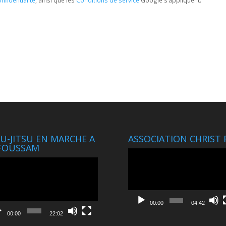
JU-JITSU EN MARCHE A
ASSOCIATION CHRIST 
FOUSSAM
Lecteur
eur
vidéo
o
00:00
04:42
00:00
22:02