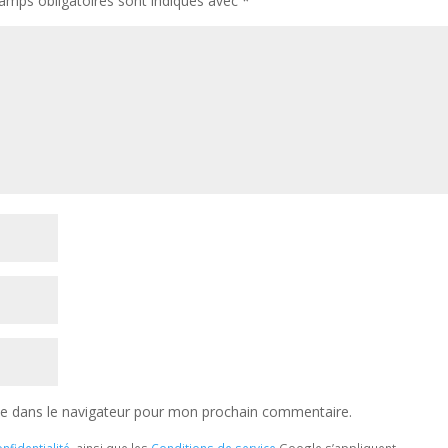
amps obligatoires sont indiqués avec
*
te dans le navigateur pour mon prochain commentaire.
nfidentialité
, ainsi que les
Conditions de service
Google s’appliquent.