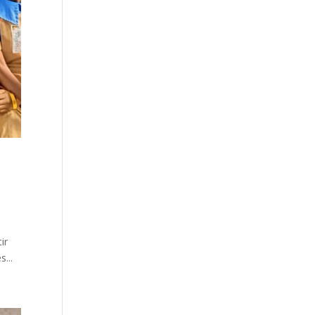
ir
...