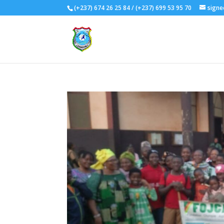
(+237) 674 26 25 84 / (+237) 699 53 95 70
signe