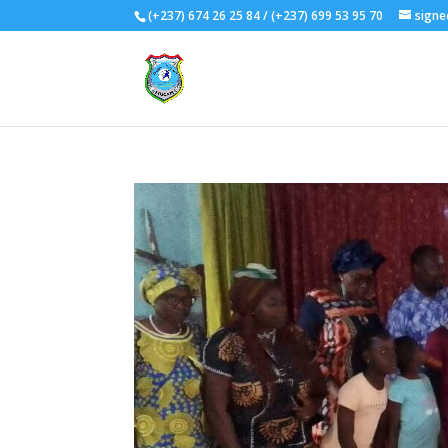
(+237) 674 26 25 84 / (+237) 699 53 95 70
signe