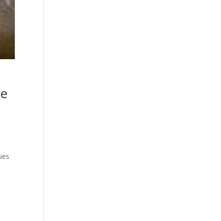
de
gues