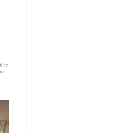
é ce
ace