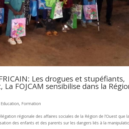
ICAIN: Les drogues et stupéfiants,
t, La FOJCAM sensibilise dans la Régi
,
Education
,
Formation
élégation régionale des affaires sociales de la Région de l’Ouest que l
tion des enfants et des parents sur les dangers liés à la manipulatio