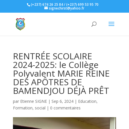
(+237) 674 26 25 84 / (+237) 699 53 95 70
signechirst@yahoo.fr
RENTRÉE SCOLAIRE
2024-2025: le Collège
Polyvalent MARIE REINE
DES APÔTRES DE
BAMENDJOU DÉJÀ PRÊT
par
Etienne SIGNE
|
Sep 6, 2024
|
Education
,
Formation
,
social
|
0 commentaires