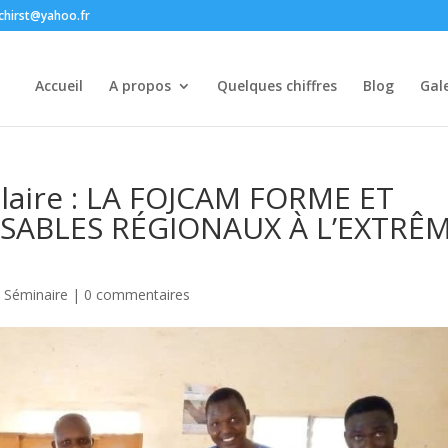
chirst@yahoo.fr
Accueil
A propos
Quelques chiffres
Blog
Gale
olaire : LA FOJCAM FORME ET
NSABLES RÉGIONAUX À L’EXTRÊ
,
Séminaire
|
0 commentaires