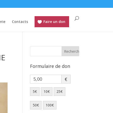
rie
Contacts
Faire un don
ME
Formulaire de don
€
5€
10€
25€
50€
100€