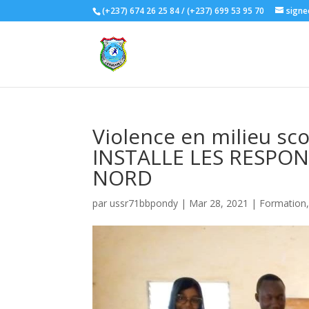
(+237) 674 26 25 84 / (+237) 699 53 95 70
signe
Violence en milieu sc
INSTALLE LES RESPO
NORD
par
ussr71bbpondy
|
Mar 28, 2021
|
Formation