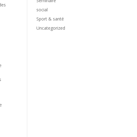
Séminaire
des
social
Sport & santé
Uncategorized
e
s
e
e