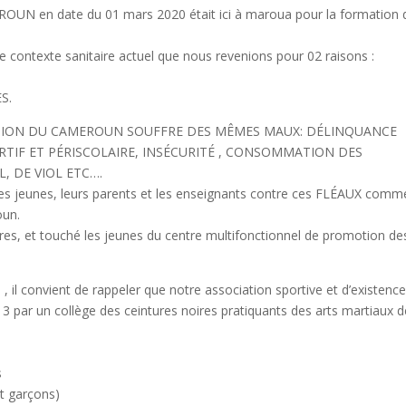
ROUN en date du 01 mars 2020 était ici à maroua pour la formation 
le contexte sanitaire actuel que nous revenions pour 02 raisons :
S.
GION DU CAMEROUN SOUFFRE DES MÊMES MAUX: DÉLINQUANCE
ORTIF ET PÉRISCOLAIRE, INSÉCURITÉ , CONSOMMATION DES
L, DE VIOL ETC….
es jeunes, leurs parents et les enseignants contre ces FLÉAUX comm
oun.
s, et touché les jeunes du centre multifonctionnel de promotion de
s , il convient de rappeler que notre association sportive et d’existenc
 par un collège des ceintures noires pratiquants des arts martiaux d
s
et garçons)