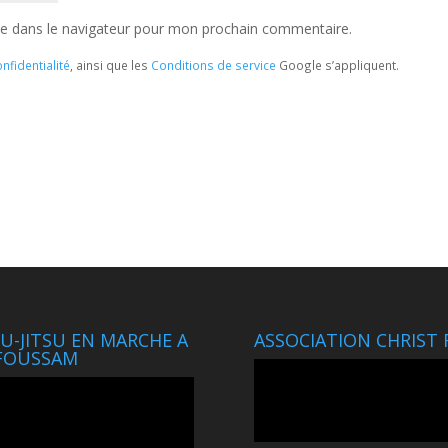
te dans le navigateur pour mon prochain commentaire.
nfidentialité
, ainsi que les
Conditions de service
Google s’appliquent.
JU-JITSU EN MARCHE A
ASSOCIATION CHRIST 
FOUSSAM
Lecteur
eur
vidéo
o