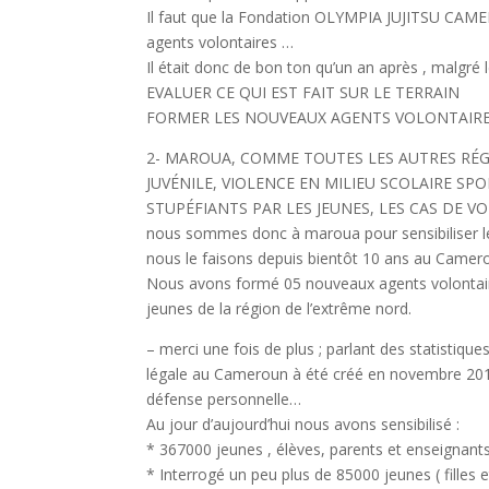
Il faut que la Fondation OLYMPIA JUJITSU CAME
agents volontaires …
Il était donc de bon ton qu’un an après , malgré 
EVALUER CE QUI EST FAIT SUR LE TERRAIN
FORMER LES NOUVEAUX AGENTS VOLONTAIRE
2- MAROUA, COMME TOUTES LES AUTRES RÉ
JUVÉNILE, VIOLENCE EN MILIEU SCOLAIRE SP
STUPÉFIANTS PAR LES JEUNES, LES CAS DE VO
nous sommes donc à maroua pour sensibiliser l
nous le faisons depuis bientôt 10 ans au Camer
Nous avons formé 05 nouveaux agents volontaire
jeunes de la région de l’extrême nord.
– merci une fois de plus ; parlant des statistique
légale au Cameroun à été créé en novembre 2013
défense personnelle…
Au jour d’aujourd’hui nous avons sensibilisé :
* 367000 jeunes , élèves, parents et enseignant
* Interrogé un peu plus de 85000 jeunes ( filles 