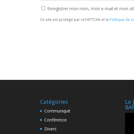
Enregistrer mon nom, mon e-mail et mon si
Ce site est protégé par reCAPTCHA et la
Politique de co
Catégories
Le 
BA
Communiqué
Lect
Conférence
vidé
Divers